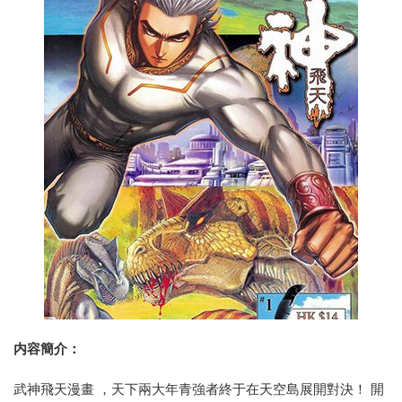
内容簡介：
武神飛天漫畫 ，天下兩大年青強者終于在天空島展開對決！ 開