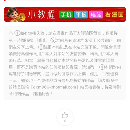
①如有鏈接失效，請在漫畫作品下方評論區留言，客服将
第一時間補檔，謝謝。 ②本站所有資源均來源于公共網絡，由
網友分享上傳。 ③注冊本站以及在本站充值下載、開通會員等
消費行爲僅作爲用戶本人對本站的友情贊助，均爲用戶本人自
願行爲。相當于您是自願贊助本站的服務器以及運營維護費
用，而不是購買本站的任何服務與資源，請知悉！ ④本網對内
容進行了細緻審閱，盡力做到健康作品上架，但是，百密也有
一疏，如發現不合規作品或有侵犯您權益的作品，請及時發件
給站長郵箱【
dxm966@hotmail.com
】站長核實後，将及時删
除相關作品，謝謝配合！
0