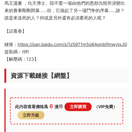
馬王漫畫 ，仇天博士、陸不驚一場由他們的恩怨仇恨所演變出
來的賽事剛剛閉幕……但，它揭起了另一場鬥争的序幕……誰？
誰是來送死的人？抑或是另外還有必須要死的人呢？
【試看卷】
鏈接：
https://pan.baidu.com/s/1z5971m5q6ApnblfmwytxJQ
提取碼：l9ft
【解壓碼：123】
資源下載鏈接【網盤】
6
此内容查看價格爲
漫币
立即購買
（VIP免費）
立即升級