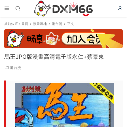
當前位置：
首頁
漫畫屬地
港台漫
正文
馬王JPG版漫畫高清電子版永仁+蔡景東
港台漫