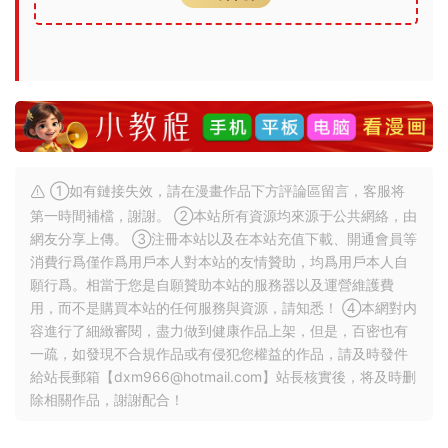
①如有鏈接失效，請在漫畫作品下方評論區留言，客服将
第一時間補檔，謝謝。 ②本站所有資源均來源于公共網絡，由
網友分享上傳。 ③注冊本站以及在本站充值下載、開通會員等
消費行爲僅作爲用戶本人對本站的友情贊助，均爲用戶本人自
願行爲。相當于您是自願贊助本站的服務器以及運營維護費
用，而不是購買本站的任何服務與資源，請知悉！ ④本網對内
容進行了細緻審閱，盡力做到健康作品上架，但是，百密也有
一疏，如發現不合規作品或有侵犯您權益的作品，請及時發件
給站長郵箱【
dxm966@hotmail.com
】站長核實後，将及時删
除相關作品，謝謝配合！