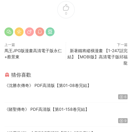
0
上一篇
下一篇
馬王JPG版漫畫高清電子版永仁
新著鐵将縱橫漫畫 【1-247話完
+蔡景東
結】【MOBI版】高清電子版邱福
龍
猜你喜歡
《沈勝衣傳奇》 PDF高清版【第01-08卷完結】
6
《賭聖傳奇》 PDF高清版【第01-158卷完結】
9