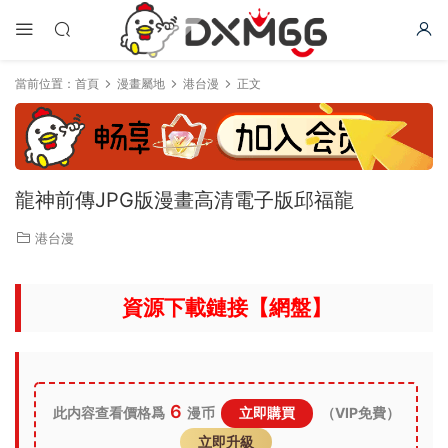
當前位置：
首頁
漫畫屬地
港台漫
正文
龍神前傳JPG版漫畫高清電子版邱福龍
港台漫
資源下載鏈接【網盤】
6
此内容查看價格爲
漫币
立即購買
（VIP免費）
立即升級