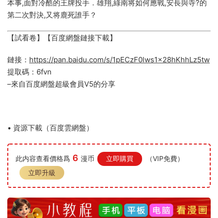
本事,面對冷酷的王牌投手．雄翔,綠南将如何應戰,安長與寺?的
第二次對決,又将鹿死誰手？
【試看卷】【百度網盤鏈接下載】
鏈接：
https://pan.baidu.com/s/1pECzF0lws1x28hKhhLz5tw
提取碼：6fvn
–來自百度網盤超級會員V5的分享
• 資源下載（百度雲網盤）
6
此内容查看價格爲
漫币
立即購買
（VIP免費）
立即升級