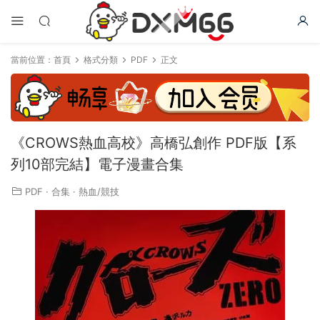
當前位置：
首頁
格式分類
PDF
正文
《CROWS熱血高校》高橋弘創作 PDF版【系
列10部完結】電子漫畫合集
PDF
·
合集
·
熱血/競技