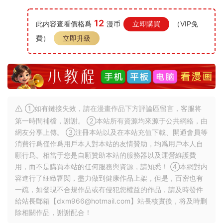
12
此内容查看價格爲
漫币
立即購買
（VIP免
費）
立即升級
①如有鏈接失效，請在漫畫作品下方評論區留言，客服将
第一時間補檔，謝謝。 ②本站所有資源均來源于公共網絡，由
網友分享上傳。 ③注冊本站以及在本站充值下載、開通會員等
消費行爲僅作爲用戶本人對本站的友情贊助，均爲用戶本人自
願行爲。相當于您是自願贊助本站的服務器以及運營維護費
用，而不是購買本站的任何服務與資源，請知悉！ ④本網對内
容進行了細緻審閱，盡力做到健康作品上架，但是，百密也有
一疏，如發現不合規作品或有侵犯您權益的作品，請及時發件
給站長郵箱【
dxm966@hotmail.com
】站長核實後，将及時删
除相關作品，謝謝配合！