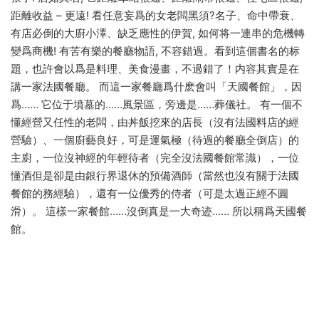
距離收益 – 更遠! 看任意妄爲的女老闆黑須?名子、命中帶衰、
有店必倒的大廚小澤、缺乏應性的伊賀, 如何将一連串的危機轉
變爲商機! 有苦有樂的餐廳物語, 不容錯過。看到這個書名的标
題，也許會以爲是料理、美食漫畫，不過錯了！内容其實是在
講一家法國餐廳。 而這一家餐廳爲什麽會叫「天國餐館」，因
爲…… 它位于墳墓的……風景區，旁邊是……葬儀社。 有一個不
懂經營又任性的老闆，由丼飯挖來的店長（沒有法國料店的經
營驗）、一個廚藝良好，可是運氣極（待過的餐廳全倒店）的
主廚，一位沒神經的年輕待者（完全沒法國餐館常識），一位
懂酒但是卻是由銀行界退休的預備酒師（當然也沒有關于法國
餐館的務經驗），還有一位優秀的侍者（可是太過正經不圓
滑）。 這樣一家餐館……沒倒真是一大奇迹…… 所以稱爲天國餐
館。