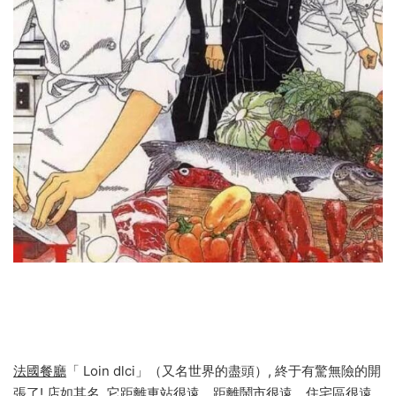
法國餐廳
「 Loin dlci」（又名世界的盡頭）, 終于有驚無險的開
張了! 店如其名, 它距離車站很遠、距離鬧市很遠、住宅區很遠,