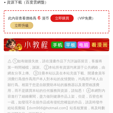
• 資源下載（百度雲網盤）
6
此内容查看價格爲
漫币
立即購買
（VIP免費）
立即升級
①如有鏈接失效，請在漫畫作品下方評論區留言，客服将
第一時間補檔，謝謝。 ②本站所有資源均來源于公共網絡，由
網友分享上傳。 ③注冊本站以及在本站充值下載、開通會員等
消費行爲僅作爲用戶本人對本站的友情贊助，均爲用戶本人自
願行爲。相當于您是自願贊助本站的服務器以及運營維護費
用，而不是購買本站的任何服務與資源，請知悉！ ④本網對内
容進行了細緻審閱，盡力做到健康作品上架，但是，百密也有
一疏，如發現不合規作品或有侵犯您權益的作品，請及時發件
給站長郵箱【
dxm966@hotmail.com
】站長核實後，将及時删