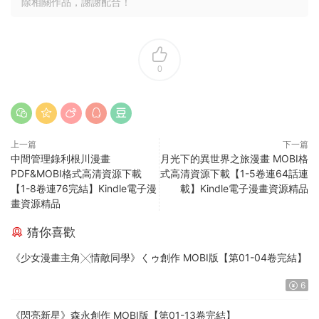
除相關作品，謝謝配合！
0
上一篇
下一篇
中間管理錄利根川漫畫
月光下的異世界之旅漫畫 MOBI格
PDF&MOBI格式高清資源下載
式高清資源下載【1-5卷連64話連
【1-8卷連76完結】Kindle電子漫
載】Kindle電子漫畫資源精品
畫資源精品
猜你喜歡
《少女漫畫主角╳情敵同學》くゥ創作 MOBI版【第01-04卷完結】
6
《閃亮新星》森永創作 MOBI版【第01-13卷完結】