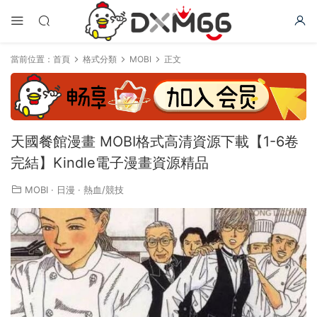
當前位置：
首頁
格式分類
MOBI
正文
天國餐館漫畫 MOBI格式高清資源下載【1-6卷
完結】Kindle電子漫畫資源精品
MOBI
·
日漫
·
熱血/競技