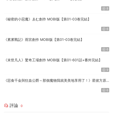
8
《秘密的小惡魔》ゑむ創作 MOBI版【第01-03卷完結】
6
《累累戰記》雨宮創作 MOBI版【第01-03卷完結】
6
《末世凡人》驚奇工場創作 MOBI版【第01-601話+番外完結】
9
《惡食千金與狂血公爵～那個魔物我就美美地享用了！》星彼方原
作 MOBI版【第01-08卷連載中】
6
評論
0