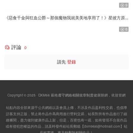
9
《惡食千金與狂血公爵～那個魔物我就美美地享用了！》星彼方原
作 MOBI版【第01-08卷連載中】
6
評論
0
請先
登錄
Copyright © 2025 · DXM66
嚴格
遵守網絡相關規章制度
健康辦網，依規管網
站點内容全部來源于公共網絡以及會員上傳，不涉及作品盈利性交易，也倡導
訪客支持正版，禁止将作品作爲商用進行營利交易，站長對所有作品進行了細
緻審閱，盡力做到健康作品上架，但是，百密也有一疏，如有發現不合規作品
或有侵犯您權益的作品，請及時發件給站長郵箱【
dxm966@hotmail.com
】站
長核實後，将及時删除相關作品！